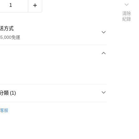
清除
紀錄
送方式
5,000免運
次付款
類 (1)
Coca-Cola可口可樂
客服