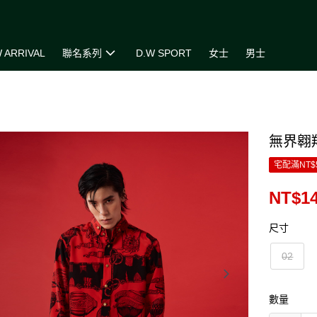
 ARRIVAL
聯名系列
D.W SPORT
女士
男士
無界翱
宅配滿NT$
NT$14
尺寸
02
數量