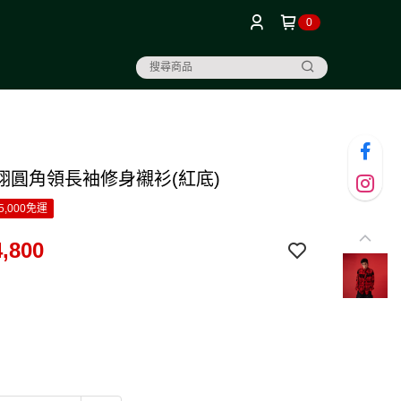
0
翔圓角領長袖修身襯衫(紅底)
5,000免運
,800