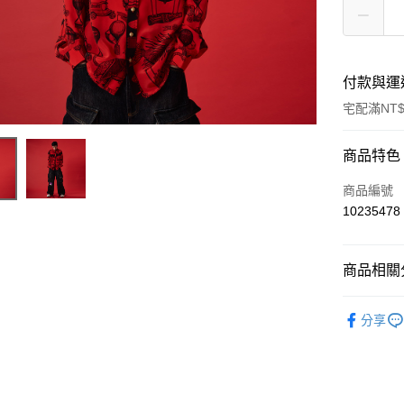
付款與運
宅配滿NT$
付款方式
商品特色
信用卡一
商品編號
10235478
LINE Pay
Apple Pay
商品相關分
ATM付款
聯名系列
分享
運送方式
宅配