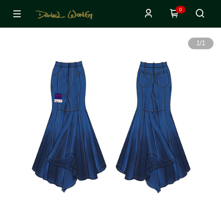
0
1
/
1