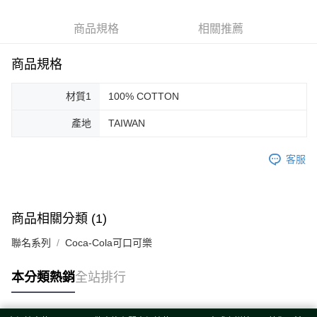
ATM付款
商品規格
相關推薦
運送方式
商品規格
宅配
每筆NT$80，滿NT$5,000(含以上)免運費
材質1
100% COTTON
宅配(外島)
產地
TAIWAN
每筆NT$120，滿NT$5,000(含以上)免運費
客服
商品相關分類 (1)
聯名系列
Coca-Cola可口可樂
本分類熱銷
全站排行