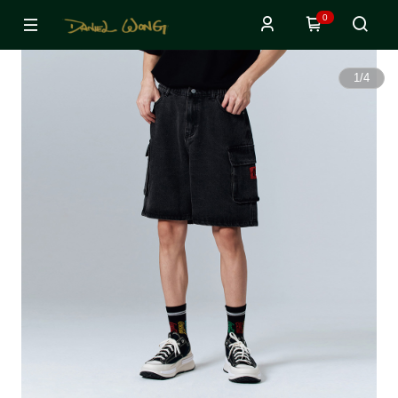
0
1
/
4