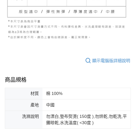
顯示電腦版詳細說明
商品規格
材質
棉 100%
產地
中國
洗滌說明
勿漂白,墊布熨燙( 150度 ),勿烘乾,勿乾洗,平
攤晾乾,水洗溫度( <30度 )