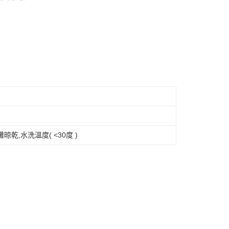
晾乾,水洗溫度( <30度 )