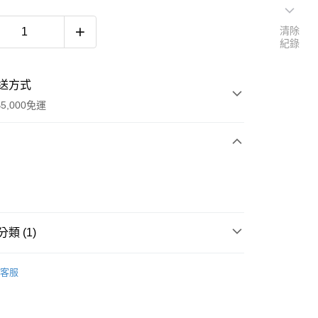
清除
紀錄
送方式
5,000免運
次付款
類 (1)
Coca-Cola可口可樂
客服