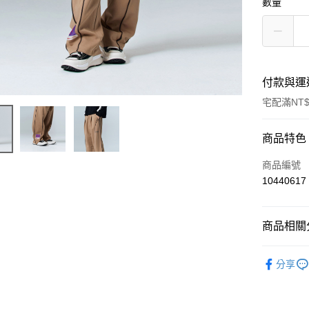
數量
付款與運
宅配滿NT$
付款方式
商品特色
信用卡一
商品編號
10440617
LINE Pay
Apple Pay
商品相關分
ATM付款
聯名系列
分享
運送方式