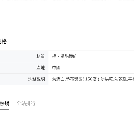
規格
材質
棉、聚酯纖維
產地
中國
洗滌說明
勿漂白,墊布熨燙( 150度 ),勿烘乾,勿乾洗,平攤
熱銷
全站排行