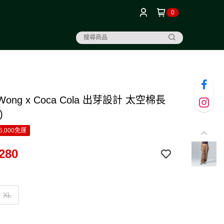
0
l Wong x Coca Cola 出芽設計 太空棉長
)
5,000免運
280
XL