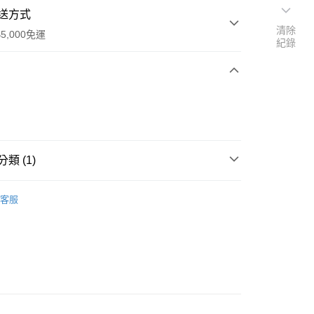
送方式
清除
5,000免運
紀錄
次付款
類 (1)
衣
客服
0，滿NT$5,000(含以上)免運費
20，滿NT$5,000(含以上)免運費