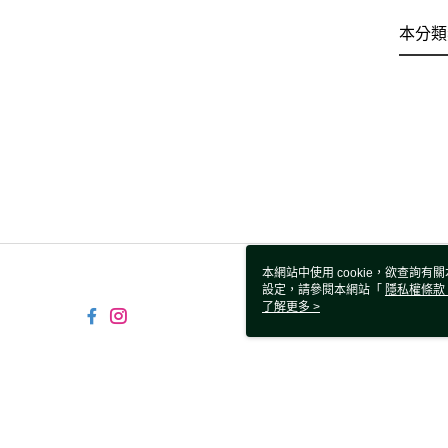
本分類
本網站中使用 cookie，欲查詢有關
設定，請參閱本網站「
隱私權條款
使用 cookie。
了解更多 >
TW-MWG1-61-158 Web2.0 D
© 2026 by 鑫囍國際股份有限公司