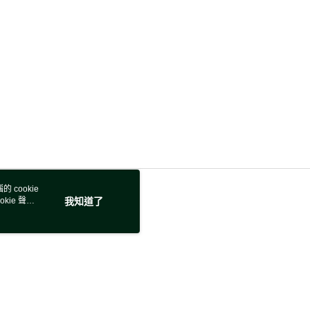
 cookie
kie 聲明
我知道了
若接到可疑電話，請洽詢165反詐騙專線