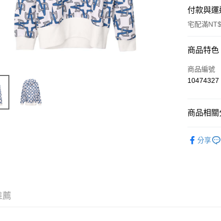
付款與運
宅配滿NT$
付款方式
商品特色
信用卡一
商品編號
10474327
LINE Pay
Apple Pay
商品相關分
ATM付款
男士
上
分享
運送方式
宅配
每筆NT$8
推薦
宅配(外島)
每筆NT$1