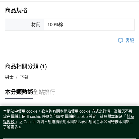
運送方式
商品規格
宅配
每筆NT$80，滿NT$5,000(含以上)免運費
材質
100%棉
宅配(外島)
每筆NT$120，滿NT$5,000(含以上)免運費
客服
商品相關分類 (1)
男士
下著
本分類熱銷
全站排行
本網站中使用 cookie，欲查詢有關本網站使用 cookie 方式之詳情，及若您不希
熱門標籤
望在電腦上使用 cookie 時應如何變更電腦的 cookie 設定，請參閱本網站「
隱私
權條款
」之 Cookie 聲明。您繼續使用本網站即表示您同意本公司得按本網站使
用條款之 Cookie 聲明使用 cookie。
了解更多 >