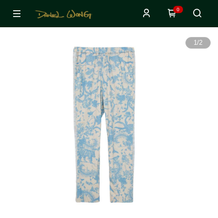
0
1
/
2