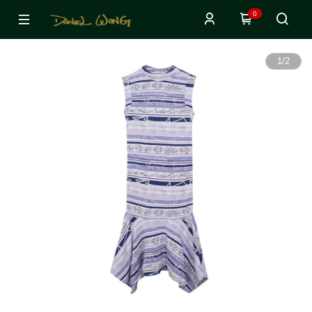
0
1
/
2