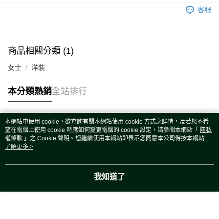
運送方式
客服
宅配
每筆NT$80，滿NT$5,000(含以上)免運費
宅配(外島)
商品相關分類 (1)
每筆NT$120，滿NT$5,000(含以上)免運費
女士
洋裝
本分類熱銷
全站排行
本網站中使用 cookie，欲查詢有關本網站使用 cookie 方式之詳情，及若您不希
熱門標籤
望在電腦上使用 cookie 時應如何變更電腦的 cookie 設定，請參閱本網站「
隱私
權條款
」之 Cookie 聲明。您繼續使用本網站即表示您同意本公司得按本網站使
用條款之 Cookie 聲明使用 cookie。
了解更多 >
我知道了