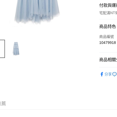
付款與運
宅配滿NT$
付款方式
商品特色
信用卡一
商品編號
10479918
LINE Pay
Apple Pay
商品相關分
ATM付款
女士
下
分享
運送方式
宅配
每筆NT$8
推薦
宅配(外島)
每筆NT$1