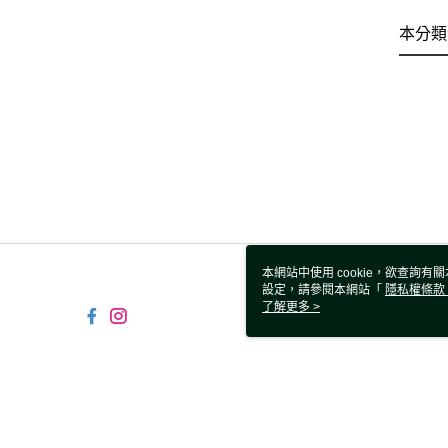
本分類
本網站中使用 cookie，欲查詢有關
設定，請參閱本網站「
隱私權條款
使用 cookie。
了解更多 >
TW-MWG1-61-244 Web2.0 D
© 2026 by 鑫囍國際股份有限公司