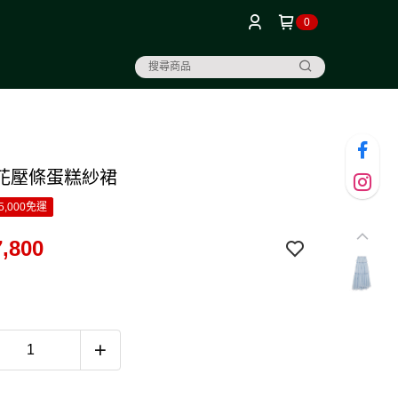
0
花壓條蛋糕紗裙
5,000免運
,800