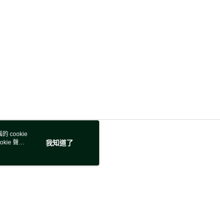
 cookie
kie 聲明
我知道了
若接到可疑電話，請洽詢165反詐騙專線