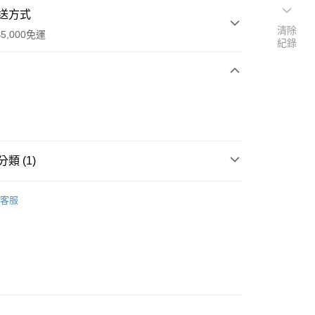
送方式
清除
5,000免運
紀錄
次付款
類 (1)
著
客服
0，滿NT$5,000(含以上)免運費
20，滿NT$5,000(含以上)免運費