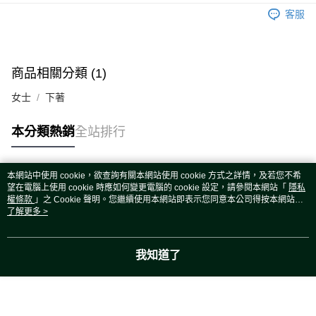
運送方式
客服
宅配
每筆NT$80，滿NT$5,000(含以上)免運費
宅配(外島)
商品相關分類 (1)
每筆NT$120，滿NT$5,000(含以上)免運費
女士
下著
本分類熱銷
全站排行
本網站中使用 cookie，欲查詢有關本網站使用 cookie 方式之詳情，及若您不希
熱門標籤
望在電腦上使用 cookie 時應如何變更電腦的 cookie 設定，請參閱本網站「
隱私
權條款
」之 Cookie 聲明。您繼續使用本網站即表示您同意本公司得按本網站使
用條款之 Cookie 聲明使用 cookie。
了解更多 >
我知道了