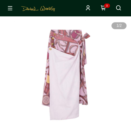
0
1
/
2