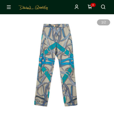
0
1
/
2