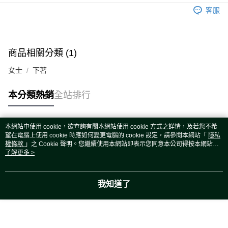
運送方式
客服
宅配
每筆NT$80，滿NT$5,000(含以上)免運費
宅配(外島)
商品相關分類 (1)
每筆NT$120，滿NT$5,000(含以上)免運費
女士
下著
本分類熱銷
全站排行
本網站中使用 cookie，欲查詢有關本網站使用 cookie 方式之詳情，及若您不希
熱門標籤
望在電腦上使用 cookie 時應如何變更電腦的 cookie 設定，請參閱本網站「
隱私
權條款
」之 Cookie 聲明。您繼續使用本網站即表示您同意本公司得按本網站使
用條款之 Cookie 聲明使用 cookie。
了解更多 >
我知道了