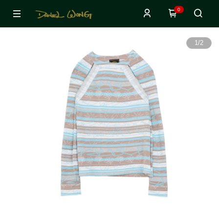
0
1
/
2