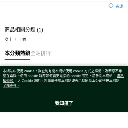
運送方式
客服
宅配
每筆NT$80，滿NT$5,000(含以上)免運費
宅配(外島)
商品相關分類 (1)
每筆NT$120，滿NT$5,000(含以上)免運費
女士
上衣
本分類熱銷
全站排行
本網站中使用 cookie，欲查詢有關本網站使用 cookie 方式之詳情，及若您不希
熱門標籤
望在電腦上使用 cookie 時應如何變更電腦的 cookie 設定，請參閱本網站「
隱私
權條款
」之 Cookie 聲明。您繼續使用本網站即表示您同意本公司得按本網站使
用條款之 Cookie 聲明使用 cookie。
了解更多 >
我知道了