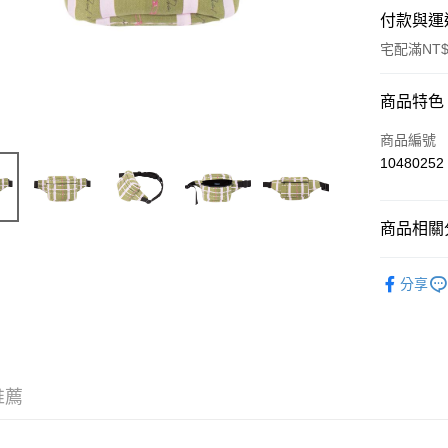
付款與運
宅配滿NT$
付款方式
商品特色
信用卡一
商品編號
10480252
LINE Pay
Apple Pay
商品相關分
ATM付款
時尚配件
分享
運送方式
宅配
每筆NT$8
推薦
宅配(外島)
每筆NT$1