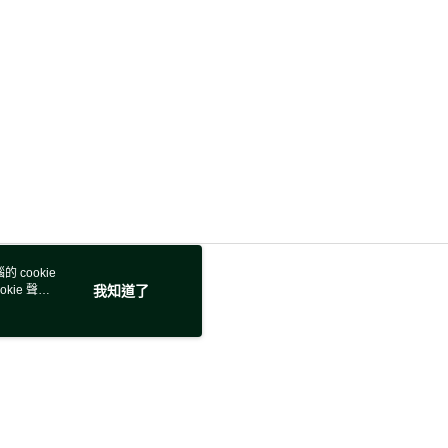
 cookie
kie 聲明
我知道了
若接到可疑電話，請洽詢165反詐騙專線