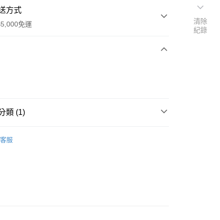
送方式
清除
5,000免運
紀錄
次付款
類 (1)
皮件包款
客服
0，滿NT$5,000(含以上)免運費
20，滿NT$5,000(含以上)免運費