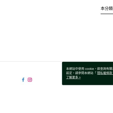
本分類
本網站中使用 cookie，欲查詢有關
設定，請參閱本網站「
隱私權條款
使用 cookie。
了解更多 >
TW-MWG1-61-14 Web2.0 De
© 2026 by 鑫囍國際股份有限公司