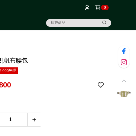
0
現帆布腰包
5,000免運
800