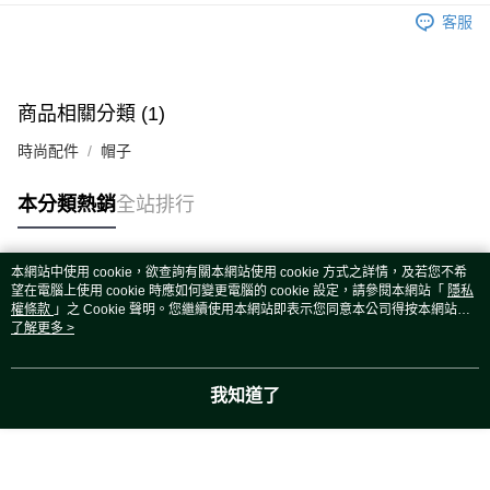
運送方式
客服
宅配
每筆NT$80，滿NT$5,000(含以上)免運費
宅配(外島)
商品相關分類 (1)
每筆NT$120，滿NT$5,000(含以上)免運費
時尚配件
帽子
本分類熱銷
全站排行
本網站中使用 cookie，欲查詢有關本網站使用 cookie 方式之詳情，及若您不希
熱門標籤
望在電腦上使用 cookie 時應如何變更電腦的 cookie 設定，請參閱本網站「
隱私
權條款
」之 Cookie 聲明。您繼續使用本網站即表示您同意本公司得按本網站使
用條款之 Cookie 聲明使用 cookie。
了解更多 >
我知道了