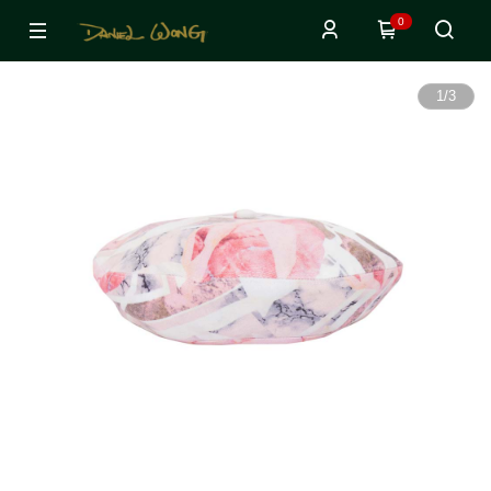
0
1
/
3