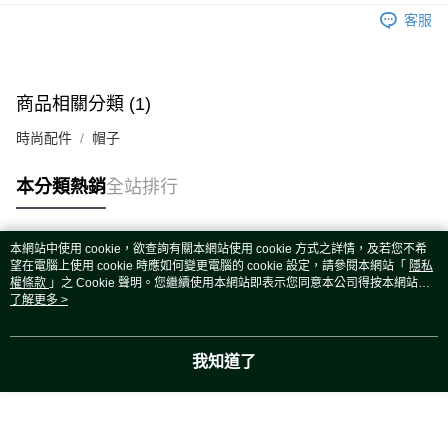
運送方式
客服
宅配
每筆NT$80，滿NT$5,000(含以上)免運費
宅配(外島)
商品相關分類 (1)
每筆NT$120，滿NT$5,000(含以上)免運費
時尚配件
帽子
本分類熱銷
全站排行
本網站中使用 cookie，欲查詢有關本網站使用 cookie 方式之詳情，及若您不希
熱門標籤
望在電腦上使用 cookie 時應如何變更電腦的 cookie 設定，請參閱本網站「
隱私
權條款
」之 Cookie 聲明。您繼續使用本網站即表示您同意本公司得按本網站使
用條款之 Cookie 聲明使用 cookie。
了解更多 >
我知道了