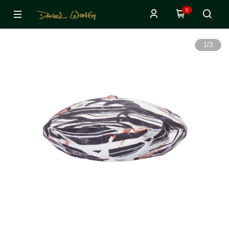
0
1
/
3