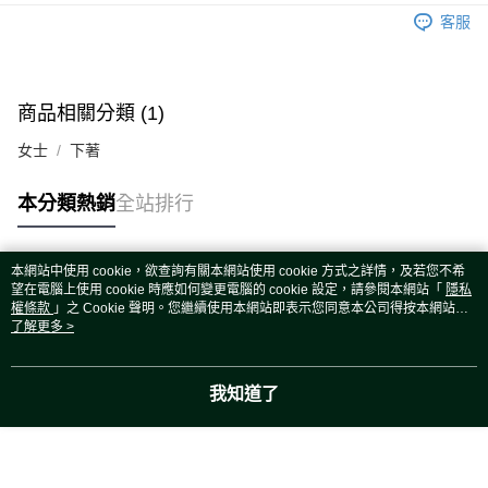
運送方式
客服
宅配
每筆NT$80，滿NT$5,000(含以上)免運費
宅配(外島)
商品相關分類 (1)
每筆NT$120，滿NT$5,000(含以上)免運費
女士
下著
本分類熱銷
全站排行
本網站中使用 cookie，欲查詢有關本網站使用 cookie 方式之詳情，及若您不希
熱門標籤
望在電腦上使用 cookie 時應如何變更電腦的 cookie 設定，請參閱本網站「
隱私
權條款
」之 Cookie 聲明。您繼續使用本網站即表示您同意本公司得按本網站使
用條款之 Cookie 聲明使用 cookie。
了解更多 >
我知道了