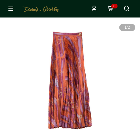
0
1
/
2