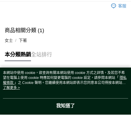
運送方式
客服
宅配
每筆NT$80，滿NT$5,000(含以上)免運費
宅配(外島)
商品相關分類 (1)
每筆NT$120，滿NT$5,000(含以上)免運費
女士
下著
本分類熱銷
全站排行
本網站中使用 cookie，欲查詢有關本網站使用 cookie 方式之詳情，及若您不希
熱門標籤
望在電腦上使用 cookie 時應如何變更電腦的 cookie 設定，請參閱本網站「
隱私
權條款
」之 Cookie 聲明。您繼續使用本網站即表示您同意本公司得按本網站使
用條款之 Cookie 聲明使用 cookie。
了解更多 >
我知道了