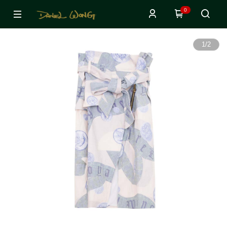
0
1
/
2