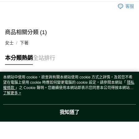
運送方式
客服
宅配
每筆NT$80，滿NT$5,000(含以上)免運費
宅配(外島)
商品相關分類 (1)
每筆NT$120，滿NT$5,000(含以上)免運費
女士
下著
本分類熱銷
全站排行
本網站中使用 cookie，欲查詢有關本網站使用 cookie 方式之詳情，及若您不希
熱門標籤
望在電腦上使用 cookie 時應如何變更電腦的 cookie 設定，請參閱本網站「
隱私
權條款
」之 Cookie 聲明。您繼續使用本網站即表示您同意本公司得按本網站使
用條款之 Cookie 聲明使用 cookie。
了解更多 >
我知道了