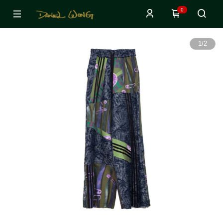
0
1
/
2