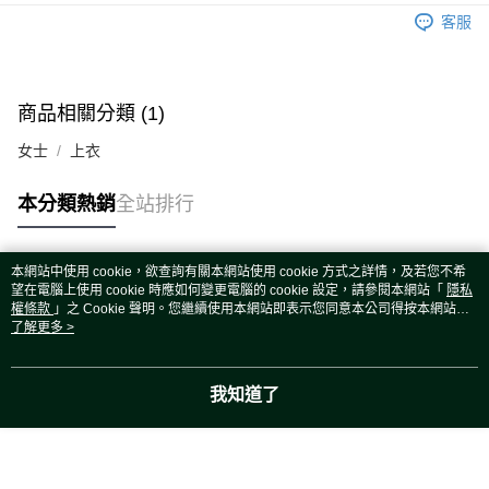
運送方式
客服
宅配
每筆NT$80，滿NT$5,000(含以上)免運費
宅配(外島)
商品相關分類 (1)
每筆NT$120，滿NT$5,000(含以上)免運費
女士
上衣
本分類熱銷
全站排行
本網站中使用 cookie，欲查詢有關本網站使用 cookie 方式之詳情，及若您不希
熱門標籤
望在電腦上使用 cookie 時應如何變更電腦的 cookie 設定，請參閱本網站「
隱私
權條款
」之 Cookie 聲明。您繼續使用本網站即表示您同意本公司得按本網站使
用條款之 Cookie 聲明使用 cookie。
了解更多 >
我知道了