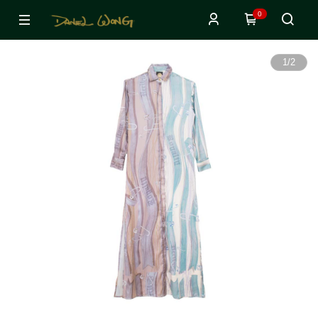
0
1
/
2