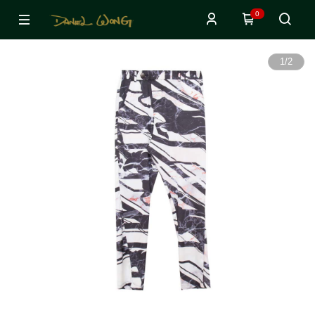
0
1
/
2