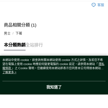
運送方式
客服
宅配
每筆NT$80，滿NT$5,000(含以上)免運費
宅配(外島)
商品相關分類 (1)
每筆NT$120，滿NT$5,000(含以上)免運費
男士
下著
本分類熱銷
全站排行
本網站中使用 cookie，欲查詢有關本網站使用 cookie 方式之詳情，及若您不希
熱門標籤
望在電腦上使用 cookie 時應如何變更電腦的 cookie 設定，請參閱本網站「
隱私
權條款
」之 Cookie 聲明。您繼續使用本網站即表示您同意本公司得按本網站使
用條款之 Cookie 聲明使用 cookie。
了解更多 >
我知道了