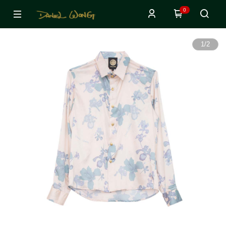
0
1
/
2