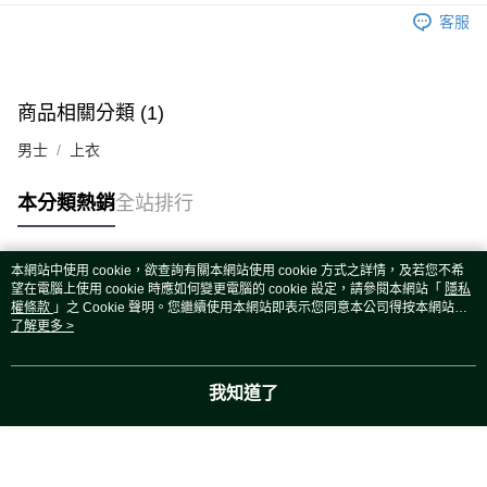
運送方式
客服
宅配
每筆NT$80，滿NT$5,000(含以上)免運費
宅配(外島)
商品相關分類 (1)
每筆NT$120，滿NT$5,000(含以上)免運費
男士
上衣
本分類熱銷
全站排行
本網站中使用 cookie，欲查詢有關本網站使用 cookie 方式之詳情，及若您不希
熱門標籤
望在電腦上使用 cookie 時應如何變更電腦的 cookie 設定，請參閱本網站「
隱私
權條款
」之 Cookie 聲明。您繼續使用本網站即表示您同意本公司得按本網站使
用條款之 Cookie 聲明使用 cookie。
了解更多 >
我知道了