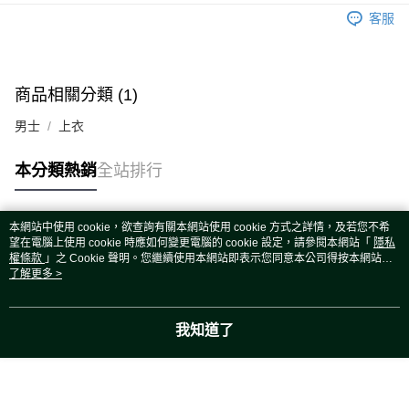
運送方式
客服
宅配
每筆NT$80，滿NT$5,000(含以上)免運費
宅配(外島)
商品相關分類 (1)
每筆NT$120，滿NT$5,000(含以上)免運費
男士
上衣
本分類熱銷
全站排行
本網站中使用 cookie，欲查詢有關本網站使用 cookie 方式之詳情，及若您不希
熱門標籤
望在電腦上使用 cookie 時應如何變更電腦的 cookie 設定，請參閱本網站「
隱私
權條款
」之 Cookie 聲明。您繼續使用本網站即表示您同意本公司得按本網站使
用條款之 Cookie 聲明使用 cookie。
了解更多 >
我知道了