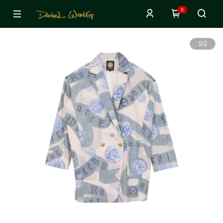
0
1
/
2