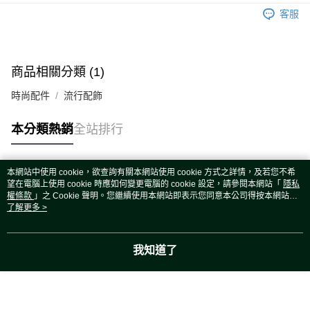
運送方式
客服
宅配
每筆NT$80，滿NT$5,000(含以上)免運費
宅配(外島)
商品相關分類 (1)
每筆NT$120，滿NT$5,000(含以上)免運費
時尚配件
流行配飾
本分類熱銷
全站排行
本網站中使用 cookie，欲查詢有關本網站使用 cookie 方式之詳情，及若您不希
熱門標籤
望在電腦上使用 cookie 時應如何變更電腦的 cookie 設定，請參閱本網站「
隱私
權條款
」之 Cookie 聲明。您繼續使用本網站即表示您同意本公司得按本網站使
用條款之 Cookie 聲明使用 cookie。
了解更多 >
我知道了