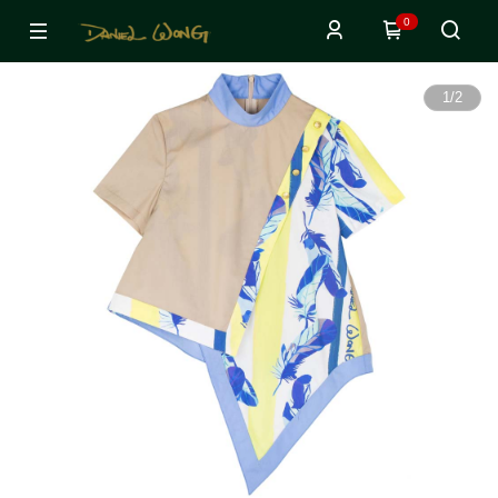
0
1
/
2