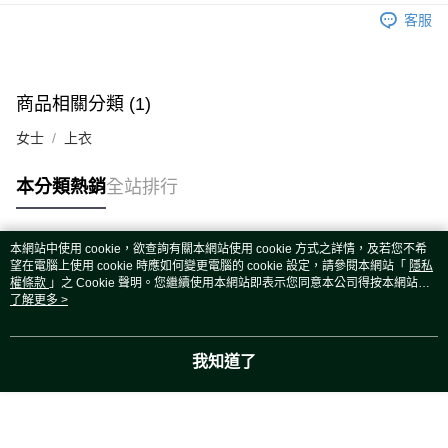
運送方式
客服
宅配
每筆NT$80，滿NT$5,000(含以上)免運費
宅配(外島)
商品相關分類 (1)
每筆NT$120，滿NT$5,000(含以上)免運費
女士
上衣
本分類熱銷
全站排行
本網站中使用 cookie，欲查詢有關本網站使用 cookie 方式之詳情，及若您不希
熱門標籤
望在電腦上使用 cookie 時應如何變更電腦的 cookie 設定，請參閱本網站「
隱私
權條款
」之 Cookie 聲明。您繼續使用本網站即表示您同意本公司得按本網站使
用條款之 Cookie 聲明使用 cookie。
了解更多 >
我知道了