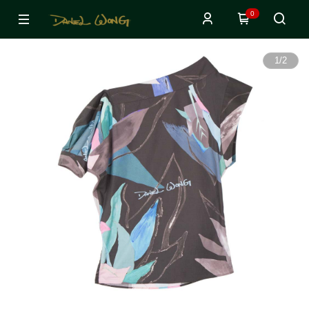
0
1
/
2