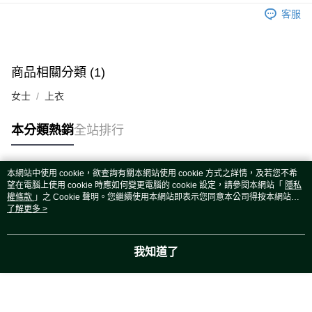
運送方式
客服
宅配
每筆NT$80，滿NT$5,000(含以上)免運費
宅配(外島)
商品相關分類 (1)
每筆NT$120，滿NT$5,000(含以上)免運費
女士
上衣
本分類熱銷
全站排行
本網站中使用 cookie，欲查詢有關本網站使用 cookie 方式之詳情，及若您不希
熱門標籤
望在電腦上使用 cookie 時應如何變更電腦的 cookie 設定，請參閱本網站「
隱私
權條款
」之 Cookie 聲明。您繼續使用本網站即表示您同意本公司得按本網站使
用條款之 Cookie 聲明使用 cookie。
了解更多 >
我知道了