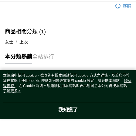
運送方式
客服
宅配
每筆NT$80，滿NT$5,000(含以上)免運費
宅配(外島)
商品相關分類 (1)
每筆NT$120，滿NT$5,000(含以上)免運費
女士
上衣
本分類熱銷
全站排行
本網站中使用 cookie，欲查詢有關本網站使用 cookie 方式之詳情，及若您不希
熱門標籤
望在電腦上使用 cookie 時應如何變更電腦的 cookie 設定，請參閱本網站「
隱私
權條款
」之 Cookie 聲明。您繼續使用本網站即表示您同意本公司得按本網站使
用條款之 Cookie 聲明使用 cookie。
了解更多 >
我知道了