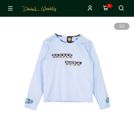
0
1
/
2