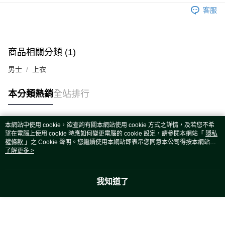
運送方式
客服
宅配
每筆NT$80，滿NT$5,000(含以上)免運費
宅配(外島)
商品相關分類 (1)
每筆NT$120，滿NT$5,000(含以上)免運費
男士
上衣
本分類熱銷
全站排行
本網站中使用 cookie，欲查詢有關本網站使用 cookie 方式之詳情，及若您不希
熱門標籤
望在電腦上使用 cookie 時應如何變更電腦的 cookie 設定，請參閱本網站「
隱私
權條款
」之 Cookie 聲明。您繼續使用本網站即表示您同意本公司得按本網站使
用條款之 Cookie 聲明使用 cookie。
了解更多 >
我知道了