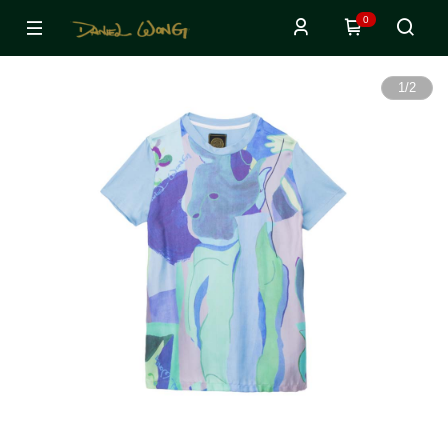
0
1
/
2