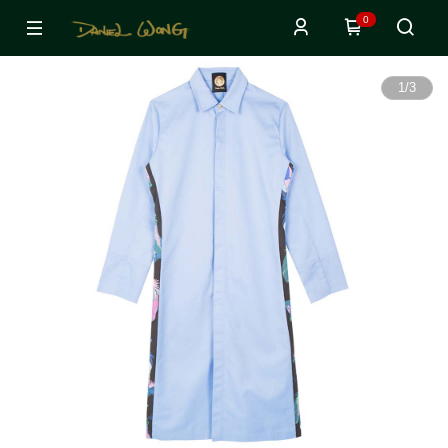
0
1
/
3