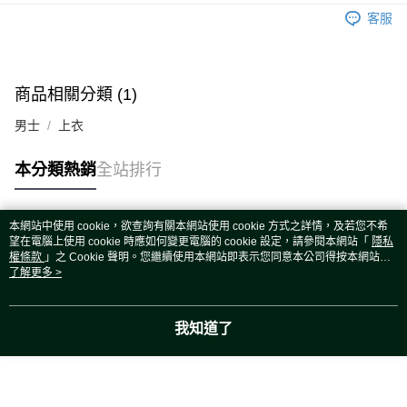
運送方式
客服
宅配
每筆NT$80，滿NT$5,000(含以上)免運費
宅配(外島)
商品相關分類 (1)
每筆NT$120，滿NT$5,000(含以上)免運費
男士
上衣
本分類熱銷
全站排行
本網站中使用 cookie，欲查詢有關本網站使用 cookie 方式之詳情，及若您不希
熱門標籤
望在電腦上使用 cookie 時應如何變更電腦的 cookie 設定，請參閱本網站「
隱私
權條款
」之 Cookie 聲明。您繼續使用本網站即表示您同意本公司得按本網站使
用條款之 Cookie 聲明使用 cookie。
了解更多 >
我知道了