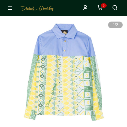
0
1
/
2