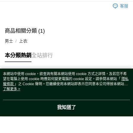
運送方式
客服
宅配
每筆NT$80，滿NT$5,000(含以上)免運費
宅配(外島)
商品相關分類 (1)
每筆NT$120，滿NT$5,000(含以上)免運費
男士
上衣
本分類熱銷
全站排行
本網站中使用 cookie，欲查詢有關本網站使用 cookie 方式之詳情，及若您不希
熱門標籤
望在電腦上使用 cookie 時應如何變更電腦的 cookie 設定，請參閱本網站「
隱私
權條款
」之 Cookie 聲明。您繼續使用本網站即表示您同意本公司得按本網站使
用條款之 Cookie 聲明使用 cookie。
了解更多 >
我知道了