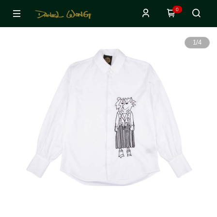
0
1
/
4