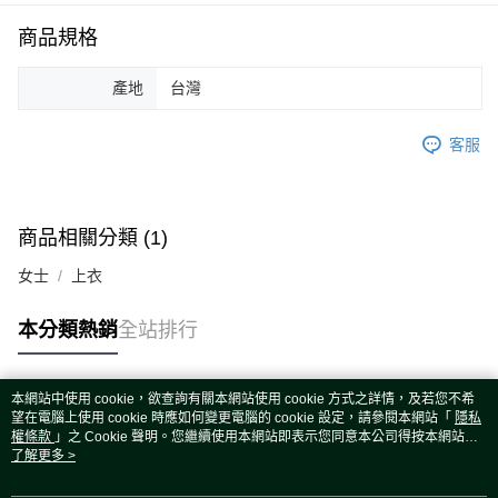
運送方式
商品規格
宅配
每筆NT$80，滿NT$5,000(含以上)免運費
產地
台灣
宅配(外島)
每筆NT$120，滿NT$5,000(含以上)免運費
客服
商品相關分類 (1)
女士
上衣
本分類熱銷
全站排行
本網站中使用 cookie，欲查詢有關本網站使用 cookie 方式之詳情，及若您不希
熱門標籤
望在電腦上使用 cookie 時應如何變更電腦的 cookie 設定，請參閱本網站「
隱私
權條款
」之 Cookie 聲明。您繼續使用本網站即表示您同意本公司得按本網站使
用條款之 Cookie 聲明使用 cookie。
了解更多 >