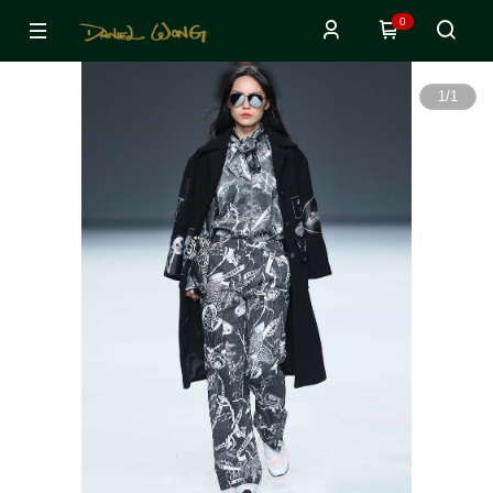
0
1
/
1