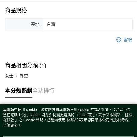
運送方式
商品規格
宅配
每筆NT$80，滿NT$5,000(含以上)免運費
產地
台灣
宅配(外島)
每筆NT$120，滿NT$5,000(含以上)免運費
客服
商品相關分類 (1)
女士
外套
本分類熱銷
全站排行
本網站中使用 cookie，欲查詢有關本網站使用 cookie 方式之詳情，及若您不希
熱門標籤
望在電腦上使用 cookie 時應如何變更電腦的 cookie 設定，請參閱本網站「
隱私
權條款
」之 Cookie 聲明。您繼續使用本網站即表示您同意本公司得按本網站使
用條款之 Cookie 聲明使用 cookie。
了解更多 >