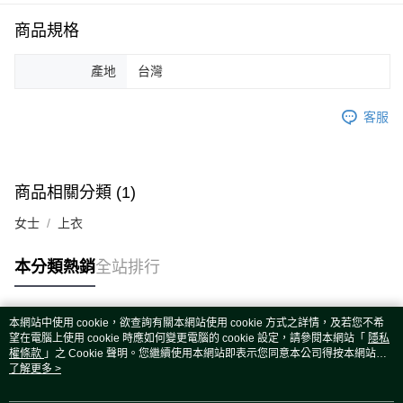
運送方式
商品規格
宅配
每筆NT$80，滿NT$5,000(含以上)免運費
產地
台灣
宅配(外島)
每筆NT$120，滿NT$5,000(含以上)免運費
客服
商品相關分類 (1)
女士
上衣
本分類熱銷
全站排行
本網站中使用 cookie，欲查詢有關本網站使用 cookie 方式之詳情，及若您不希
熱門標籤
望在電腦上使用 cookie 時應如何變更電腦的 cookie 設定，請參閱本網站「
隱私
權條款
」之 Cookie 聲明。您繼續使用本網站即表示您同意本公司得按本網站使
用條款之 Cookie 聲明使用 cookie。
了解更多 >