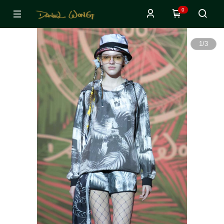
0
1
/
3