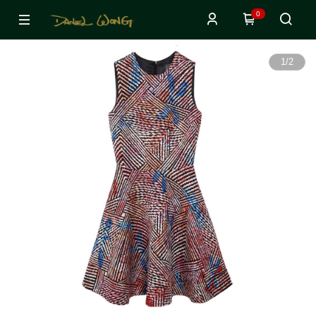
0
1
/
2