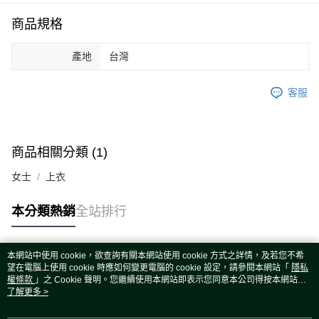
運送方式
商品規格
宅配
每筆NT$80，滿NT$5,000(含以上)免運費
產地
台灣
宅配(外島)
每筆NT$120，滿NT$5,000(含以上)免運費
客服
商品相關分類 (1)
女士
上衣
本分類熱銷
全站排行
本網站中使用 cookie，欲查詢有關本網站使用 cookie 方式之詳情，及若您不希
熱門標籤
望在電腦上使用 cookie 時應如何變更電腦的 cookie 設定，請參閱本網站「
隱私
權條款
」之 Cookie 聲明。您繼續使用本網站即表示您同意本公司得按本網站使
用條款之 Cookie 聲明使用 cookie。
了解更多 >