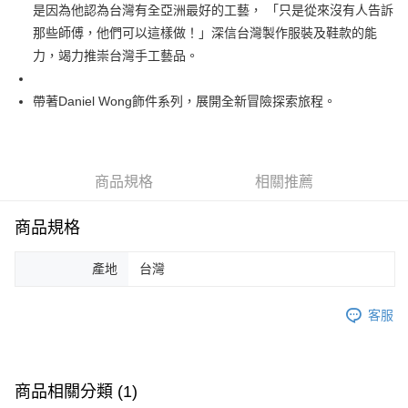
運送方式
是因為他認為台灣有全亞洲最好的工藝， 「只是從來沒有人告訴
那些師傅，他們可以這樣做！」深信台灣製作服裝及鞋款的能
宅配
力，竭力推崇台灣手工藝品。
每筆NT$80，滿NT$5,000(含以上)免運費
宅配(外島)
帶著Daniel Wong飾件系列，展開全新冒險探索旅程。
每筆NT$120，滿NT$5,000(含以上)免運費
商品規格
相關推薦
商品規格
產地
台灣
客服
商品相關分類 (1)