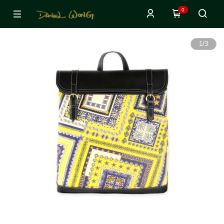
0
1
/
3