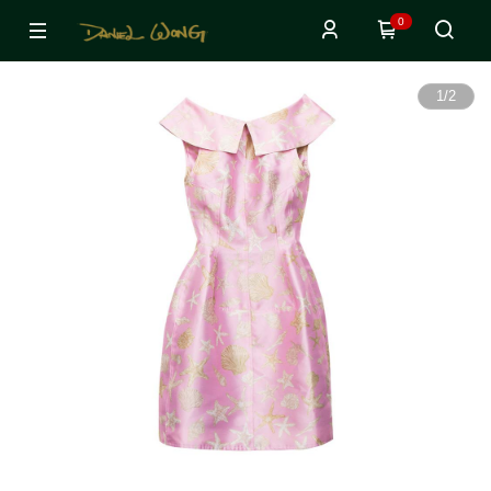
0
1
/
2