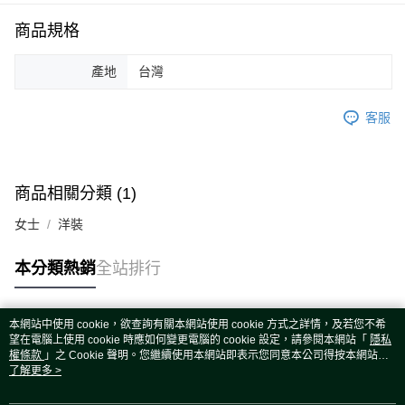
運送方式
商品規格
宅配
每筆NT$80，滿NT$5,000(含以上)免運費
產地
台灣
宅配(外島)
每筆NT$120，滿NT$5,000(含以上)免運費
客服
商品相關分類 (1)
女士
洋裝
本分類熱銷
全站排行
本網站中使用 cookie，欲查詢有關本網站使用 cookie 方式之詳情，及若您不希
熱門標籤
望在電腦上使用 cookie 時應如何變更電腦的 cookie 設定，請參閱本網站「
隱私
權條款
」之 Cookie 聲明。您繼續使用本網站即表示您同意本公司得按本網站使
用條款之 Cookie 聲明使用 cookie。
了解更多 >