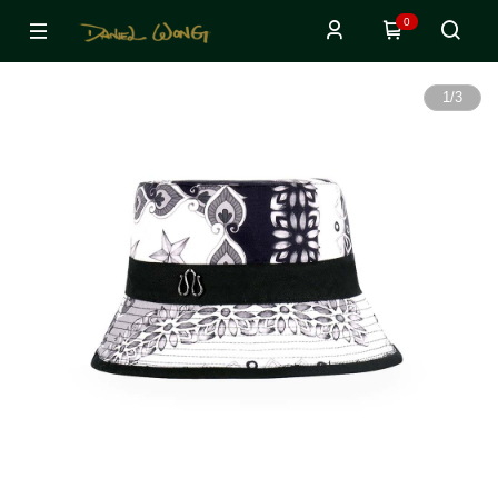
0
1
/
3