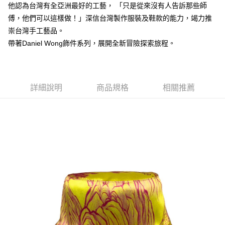
運送方式
他認為台灣有全亞洲最好的工藝， 「只是從來沒有人告訴那些師
傅，他們可以這樣做！」深信台灣製作服裝及鞋款的能力，竭力推
宅配
崇台灣手工藝品。
每筆NT$80，滿NT$5,000(含以上)免運費
帶著Daniel Wong飾件系列，展開全新冒險探索旅程。
宅配(外島)
每筆NT$120，滿NT$5,000(含以上)免運費
詳細說明
商品規格
相關推薦