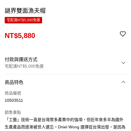
謎界雙面漁夫帽
宅配滿NT$5,000免運
NT$5,880
付款與運送方式
宅配滿NT$5,000免運
付款方式
商品特色
信用卡一次付款
商品編號
LINE Pay
10503511
Apple Pay
銷售重點
ATM付款
「工藝」技術一直是台灣眾多產業中的強項，但近年來多半為國外
生產產品而逐漸被世人遺忘。Dniel Wong 選擇從台灣出發，是因為