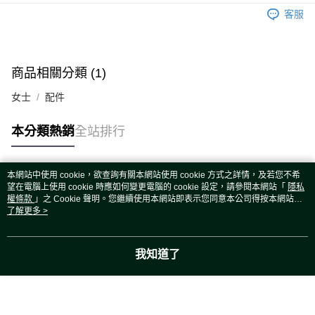
運送方式
客服
宅配
每筆NT$80，滿NT$5,000(含以上)免運費
宅配(外島)
商品相關分類 (1)
每筆NT$120，滿NT$5,000(含以上)免運費
女士
配件
本分類熱銷
全站排行
本網站中使用 cookie，欲查詢有關本網站使用 cookie 方式之詳情，及若您不希
熱門標籤
望在電腦上使用 cookie 時應如何變更電腦的 cookie 設定，請參閱本網站「
隱私
權條款
」之 Cookie 聲明。您繼續使用本網站即表示您同意本公司得按本網站使
用條款之 Cookie 聲明使用 cookie。
了解更多 >
我知道了