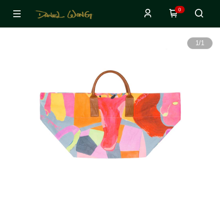
0
1
/
1