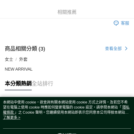
ATM付款
相關推薦
運送方式
客服
宅配
每筆NT$80，滿NT$5,000(含以上)免運費
商品相關分類 (3)
查看全部
女士
外套
NEW ARRIVAL
本分類熱銷
全站排行
本網站中使用 cookie，欲查詢有關本網站使用 cookie 方式之詳情，及若您不希
熱門標籤
望在電腦上使用 cookie 時應如何變更電腦的 cookie 設定，請參閱本網站「
隱私
權條款
」之 Cookie 聲明。您繼續使用本網站即表示您同意本公司得按本網站使
用條款之 Cookie 聲明使用 cookie。
了解更多 >