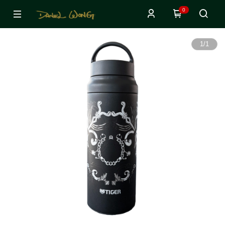
0
1
/
1