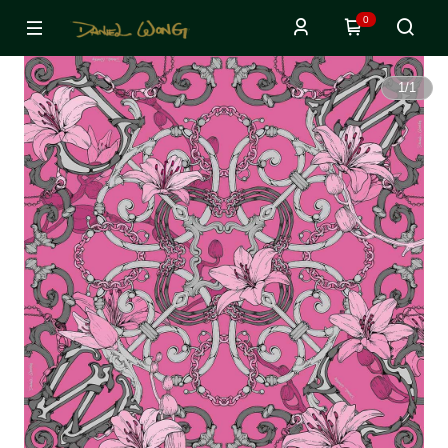
0
1
/
1