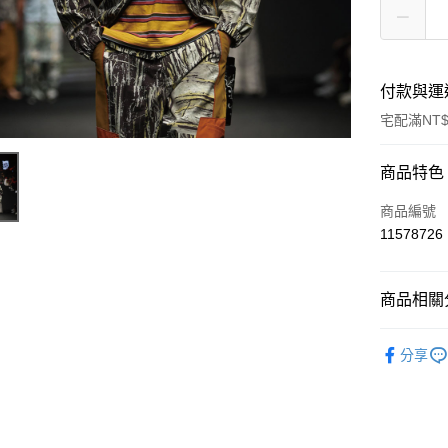
付款與運
宅配滿NT$
付款方式
商品特色
信用卡一
商品編號
11578726
LINE Pay
Apple Pay
商品相關分
ATM付款
男士
外
分享
運送方式
宅配