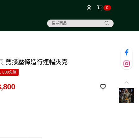
0
其 剪接壓條造行連帽夾克
5,000免運
,800