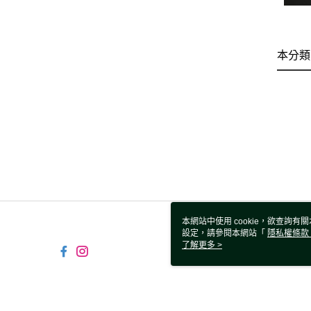
本分類
本網站中使用 cookie，欲查詢有關
設定，請參閱本網站「
隱私權條款
使用 cookie。
了解更多 >