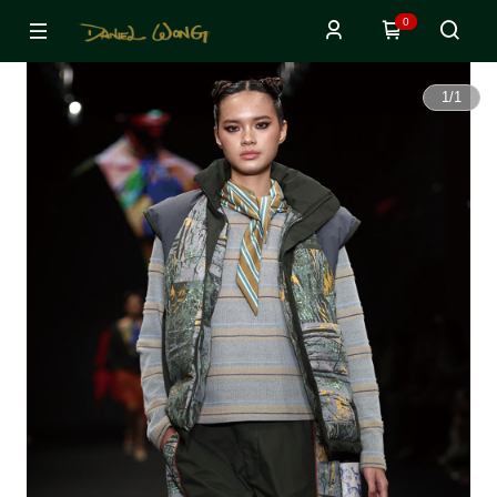
0
1
/
1