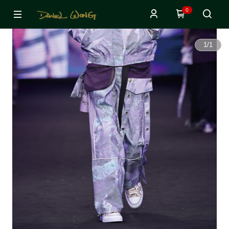
0
1
/
1