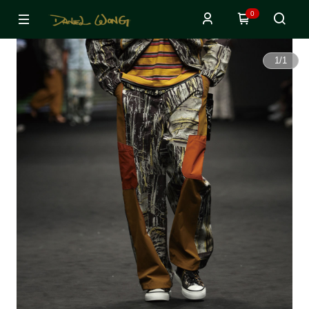
0
1
/
1