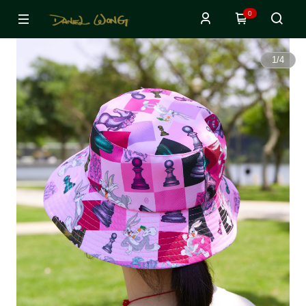
0
1
/
4