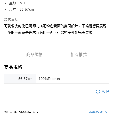
產地：MIT
運送方式
尺寸：56-57cm
宅配
銷售重點
每筆NT$80，滿NT$5,000(含以上)免運費
可愛俏皮的兔巴哥印花搭配粉色素面的雙面設計，不論是想要展現
宅配(外島)
可愛的一面還是追求時尚的一面，這款帽子都能完美展現！
每筆NT$120，滿NT$5,000(含以上)免運費
商品規格
相關推薦
商品規格
56-57cm
100%Tetoron
客服