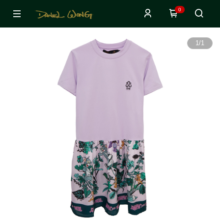
0
1
/
1