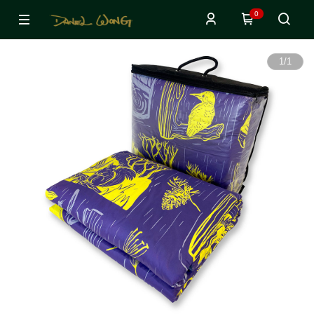
0
1
/
1