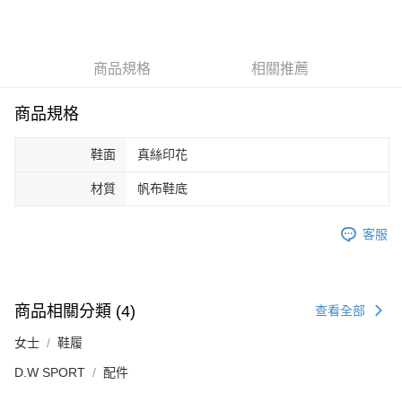
Apple Pay
ATM付款
商品規格
相關推薦
運送方式
商品規格
宅配
每筆NT$80，滿NT$5,000(含以上)免運費
鞋面
真絲印花
宅配(外島)
材質
帆布鞋底
每筆NT$120，滿NT$5,000(含以上)免運費
客服
商品相關分類 (4)
查看全部
女士
鞋履
D.W SPORT
配件