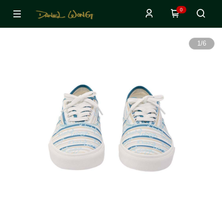
0
1
/
6