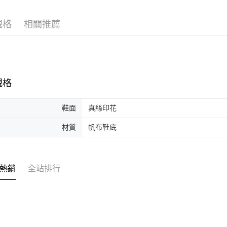
宅配
鞋履
帆
每筆NT$8
規格
相關推薦
宅配(外島)
每筆NT$1
規格
鞋面
真絲印花
材質
帆布鞋底
熱銷
全站排行