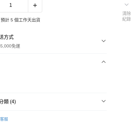
清除
紀錄
預計 5 個工作天出貨
送方式
5,000免運
次付款
類 (4)
履
客服
履
鞋