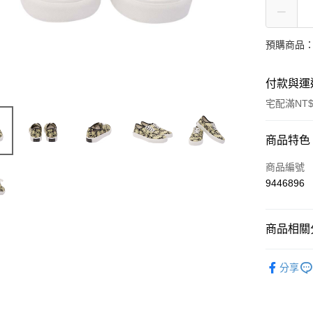
預購商品：
付款與運
宅配滿NT$
付款方式
商品特色
信用卡一
商品編號
9446896
LINE Pay
Apple Pay
商品相關分
ATM付款
男士
鞋
分享
女士
鞋
運送方式
鞋履
男