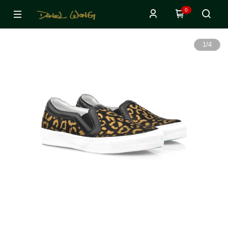
0
1
/
4