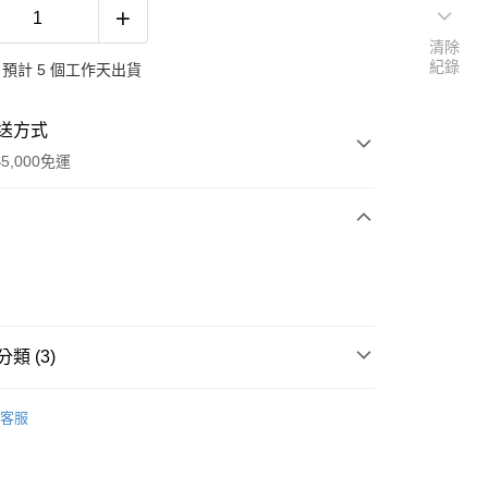
清除
紀錄
預計 5 個工作天出貨
送方式
5,000免運
次付款
類 (3)
履
客服
鞋
皮休閒鞋