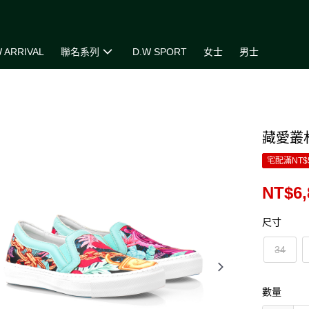
 ARRIVAL
聯名系列
D.W SPORT
女士
男士
藏愛叢
宅配滿NT$
NT$6,
尺寸
34
數量