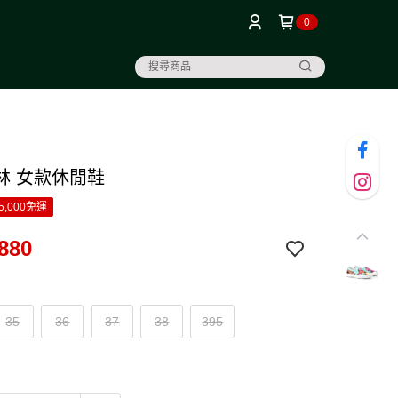
0
林 女款休閒鞋
5,000免運
880
35
36
37
38
395