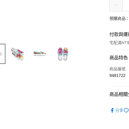
預購商品：
付款與運
宅配滿NT$
付款方式
商品特色
信用卡一
商品編號
9481722
LINE Pay
Apple Pay
商品相關分
ATM付款
女士
鞋
分享
鞋履
女
運送方式
鞋履
真