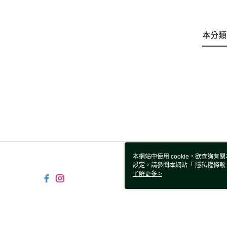
本分類
本網站中使用 cookie，欲查詢有關
設定，請參閱本網站「
隱私權條款
使用 cookie。
了解更多 >